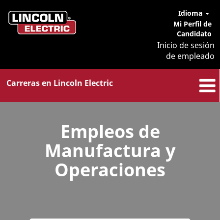
Idioma
Mi Perfil de
Candidato
Inicio de sesión
de empleado
Carreras en Lincoln Electric
Empleos
de
Empleos de
Manufactura
y
Manufactura y
Operaciones
Operaciones