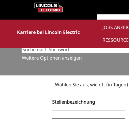
Jobs
für
Studierende
&
JOBS ANZE
Absolvent/innen
Karriere bei Lincoln Electric
RESSOURCE
Weitere Optionen anzeigen
Wählen Sie aus, wie oft (in Tagen
Stellenbezeichnung