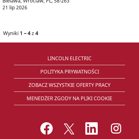
Bielawa, Wroclaw, PL, 58-263
21 lip 2026
Wyniki
1 – 4
z
4
LINCOLN ELECTRIC
POLITYKA PRYWATNOŚCI
ZOBACZ WSZYSTKIE OFERTY PRACY
MENEDŻER ZGODY NA PLIKI COOKIE
O
O
O
O
t
t
t
t
w
w
w
w
i
i
i