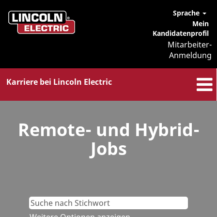
Sprache
Mein
Kandidatenprofil
Mitarbeiter-
Anmeldung
Karriere bei Lincoln Electric
Remote-
Jobs
Remote- und Hybrid-
Jobs