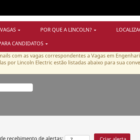
Vagas em Engenharia
 VAGAS
POR QUE A LINCOLN?
LOCALIZA
PARA CANDIDATOS
rtas correspondentes a esta categoria ou localização.
e-mails com as vagas correspondentes a Vagas em Engenha
s por Lincoln Electric estão listadas abaixo para sua conve
 de recebimento de alertas: