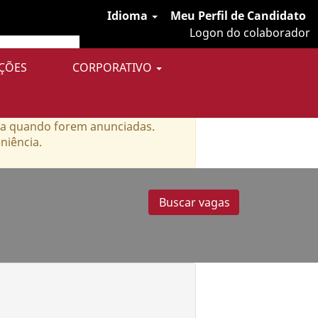
Idioma
Meu Perfil de Candidato
Logon do colaborador
ÇÕES
CORPORATIVO
ria quando forem anunciadas.
niência.