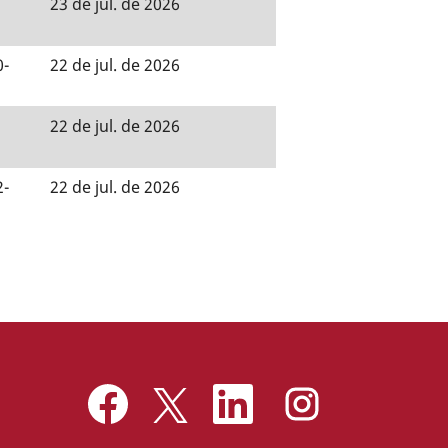
23 de jul. de 2026
0-
22 de jul. de 2026
22 de jul. de 2026
2-
22 de jul. de 2026
A
A
A
A
b
b
b
b
r
r
r
r
e
e
e
e