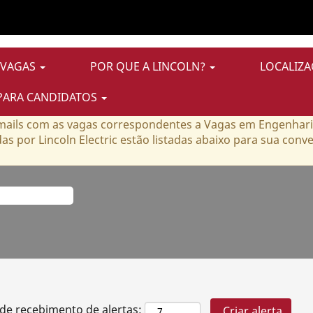
Vagas em Engenharia
 VAGAS
POR QUE A LINCOLN?
LOCALIZA
PARA CANDIDATOS
rtas correspondentes a esta categoria ou localização.
e-mails com as vagas correspondentes a Vagas em Engenha
s por Lincoln Electric estão listadas abaixo para sua conve
 de recebimento de alertas: