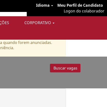
Idioma
Meu Perfil de Candidato
Logon do colaborador
ÇÕES
CORPORATIVO
ria quando forem anunciadas.
niência.