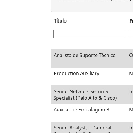
Título
F
Analista de Suporte Técnico
C
Production Auxiliary
M
Senior Network Security
I
Specialist (Palo Alto & Cisco)
Auxiliar de Embalagem B
M
Senior Analyst, IT General
I