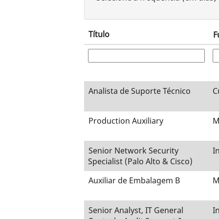
Título
F
Analista de Suporte Técnico
C
Production Auxiliary
M
Senior Network Security
I
Specialist (Palo Alto & Cisco)
Auxiliar de Embalagem B
M
Senior Analyst, IT General
I