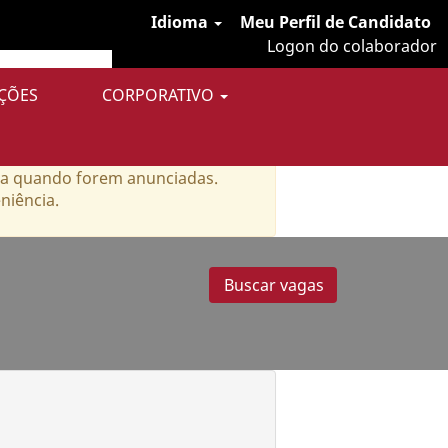
Idioma
Meu Perfil de Candidato
Logon do colaborador
ÇÕES
CORPORATIVO
ria quando forem anunciadas.
niência.