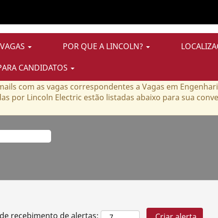
Vagas em Engenharia
 VAGAS
POR QUE A LINCOLN?
LOCALIZA
PARA CANDIDATOS
rtas correspondentes a esta categoria ou localização.
e-mails com as vagas correspondentes a Vagas em Engenha
s por Lincoln Electric estão listadas abaixo para sua conve
 de recebimento de alertas: