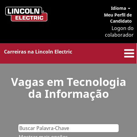
Idioma
Meu Perfil de
Candidato
Logon do
colaborador
Carreiras na Lincoln Electric
Vagas
em
Vagas em Tecnologia
Tecnologia
da
da Informação
Informação