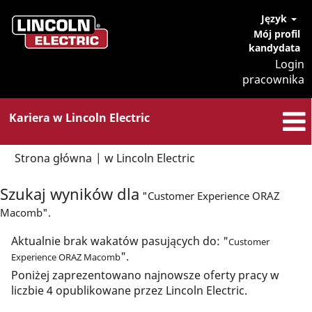
Język
Mój profil
kandydata
Login
pracownika
Kariera w Lincoln Electric
(bieżąca
Strona główna
|
w Lincoln Electric
strona)
Szukaj wyników dla
"Customer Experience ORAZ
Macomb".
Aktualnie brak wakatów pasujących do: "
Customer
".
Experience ORAZ Macomb
Poniżej zaprezentowano najnowsze oferty pracy w
liczbie 4 opublikowane przez Lincoln Electric.