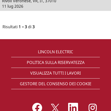
Rivoli Veronese, VR, IT, 37010
11 lug 2026
Risultati
1 – 3
di
3
LINCOLN ELECTRIC
POLITICA SULLA RISERVATEZZA
VISUALIZZA TUTTI I LAVORI
GESTORE DEL CONSENSO DEI COOKIE
S
S
S
S
i
i
i
i