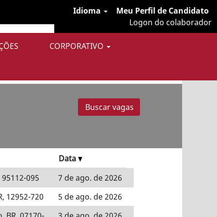
Idioma
Meu Perfil de Candidato
Logon do colaborador
ÇÕES
CORPORATIVO
niência.
Data
, 95112-095
7 de ago. de 2026
R, 12952-720
5 de ago. de 2026
, BR, 07170-
3 de ago. de 2026