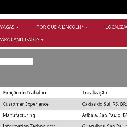
a
lity Assurance/Control E Macomb".
 VAGAS
POR QUE A LINCOLN?
LOCALIZA
rrespondentes a "
".
Quality Assurance/Control E Macomb
PARA CANDIDATOS
s por Lincoln Electric estão listadas abaixo para sua conve
Função do Trabalho
Localização
Customer Experience
Caxias do Sul, RS, BR
Manufacturing
Atibaia, Sao Paulo, B
Information Technology
Guarulhos, Sao Paulo