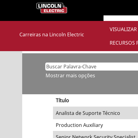
(págin
Início
|
em Lincoln Electric
atual)
Buscar resultados para
"Qua
VISUALIZAR
Carreiras na Lincoln Electric
Atualmente, não existem vagas co
RECURSOS 
As 9 vagas mais recentes publicada
Mostrar mais opções
Título
Analista de Suporte Técnico
Production Auxiliary
Senior Network Security Specialist