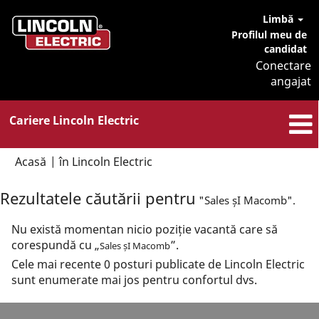
Limbă
Profilul meu de
candidat
Conectare
angajat
Cariere Lincoln Electric
(pagina
Acasă
|
în Lincoln Electric
curentă)
Rezultatele căutării pentru
"Sales șI Macomb".
Nu există momentan nicio poziție vacantă care să
corespundă cu „
”.
Sales șI Macomb
Cele mai recente 0 posturi publicate de Lincoln Electric
sunt enumerate mai jos pentru confortul dvs.