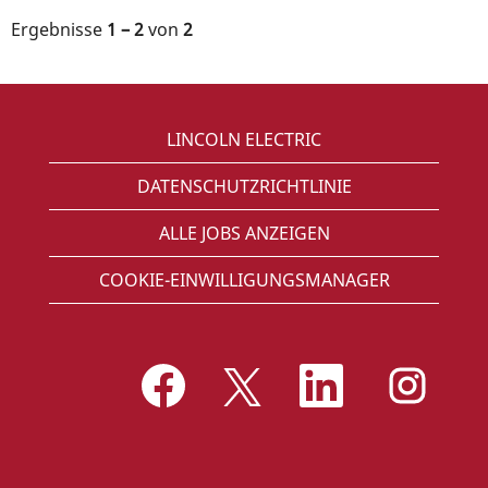
Ergebnisse
1 – 2
von
2
LINCOLN ELECTRIC
DATENSCHUTZRICHTLINIE
ALLE JOBS ANZEIGEN
COOKIE-EINWILLIGUNGSMANAGER
W
W
W
W
i
i
i
i
r
r
r
r
d
d
d
d
a
a
a
a
u
u
u
u
f
f
f
f