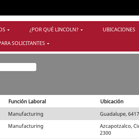
de
"Supply Management Y Macomb".
JOS
¿POR QUÉ LINCOLN?
UBICACIONES
vacante acorde a sus preferencias "
Supply Management Y Mac
PARA SOLICITANTES
as ofertas de trabajo publicadas por Lincoln Electric por si 
Función Laboral
Ubicación
Manufacturing
Guadalupe, 641
Manufacturing
Azcapotzalco, C
2300