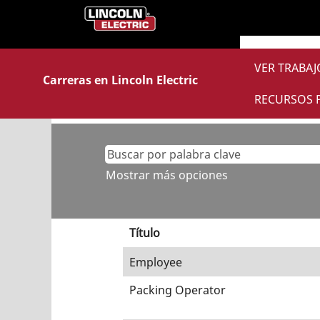
(página
Inicio
|
en Lincoln Electric
actual)
Resultados de búsqueda 
VER TRABA
Carreras en Lincoln Electric
En este momento, no hay ninguna 
RECURSOS 
A continuación figuran las 10 últim
Mostrar más opciones
Título
Employee
Packing Operator