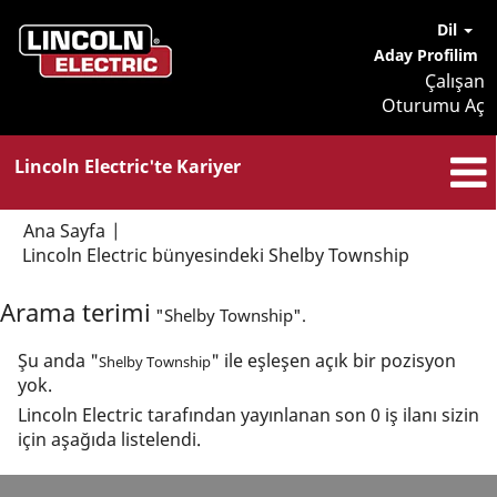
Dil
Aday Profilim
Çalışan
Oturumu Aç
Lincoln Electric'te Kariyer
Ana Sayfa
|
(mevcut
Lincoln Electric bünyesindeki Shelby Township
sayfa)
Arama terimi
"Shelby Township".
Şu anda "
" ile eşleşen açık bir pozisyon
Shelby Township
yok.
Lincoln Electric tarafından yayınlanan son 0 iş ilanı sizin
için aşağıda listelendi.