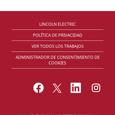
LINCOLN ELECTRIC
POLÍTICA DE PRIVACIDAD
VER TODOS LOS TRABAJOS
ADMINISTRADOR DE CONSENTIMIENTO DE
COOKIES
S
S
S
S
e
e
e
e
a
a
a
a
b
b
b
b
r
r
r
r
e
e
e
e
e
e
e
e
n
n
n
n