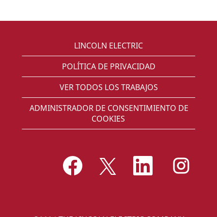
LINCOLN ELECTRIC
POLÍTICA DE PRIVACIDAD
VER TODOS LOS TRABAJOS
ADMINISTRADOR DE CONSENTIMIENTO DE
COOKIES
S
S
S
S
e
e
e
e
a
a
a
a
b
b
b
b
r
r
r
r
e
e
e
e
e
e
e
e
n
n
n
n