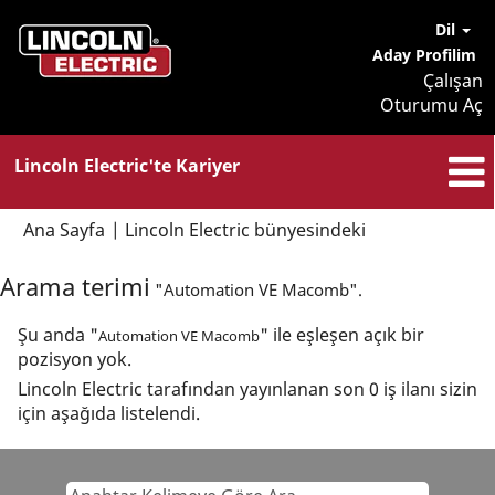
Dil
Aday Profilim
Çalışan
Oturumu Aç
Lincoln Electric'te Kariyer
(mevcut
Ana Sayfa
|
Lincoln Electric bünyesindeki
sayfa)
Arama terimi
"Automation VE Macomb".
Şu anda "
" ile eşleşen açık bir
Automation VE Macomb
pozisyon yok.
Lincoln Electric tarafından yayınlanan son 0 iş ilanı sizin
için aşağıda listelendi.