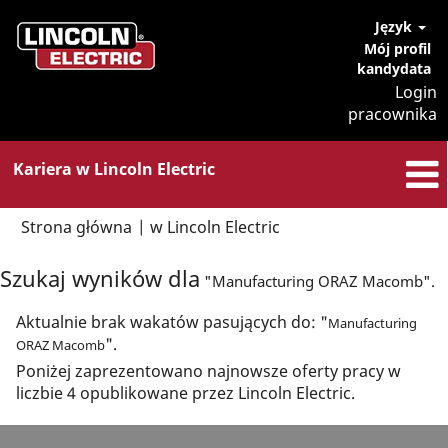
Język
Mój profil
kandydata
Login
pracownika
Kariera w Lincoln Electric
(bieżąca
Strona główna
|
w Lincoln Electric
strona)
Szukaj wyników dla
"Manufacturing ORAZ Macomb".
Aktualnie brak wakatów pasujących do: "
Manufacturing
".
ORAZ Macomb
Poniżej zaprezentowano najnowsze oferty pracy w
liczbie 4 opublikowane przez Lincoln Electric.