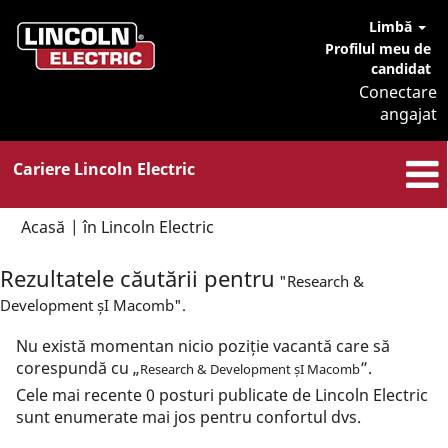
Limbă
Profilul meu de
candidat
Conectare
angajat
Cariere Lincoln Electric
(pagina
Acasă
|
în Lincoln Electric
curentă)
Rezultatele căutării pentru
"Research &
Development șI Macomb".
Nu există momentan nicio poziție vacantă care să
corespundă cu „
”.
Research & Development șI Macomb
Cele mai recente 0 posturi publicate de Lincoln Electric
sunt enumerate mai jos pentru confortul dvs.