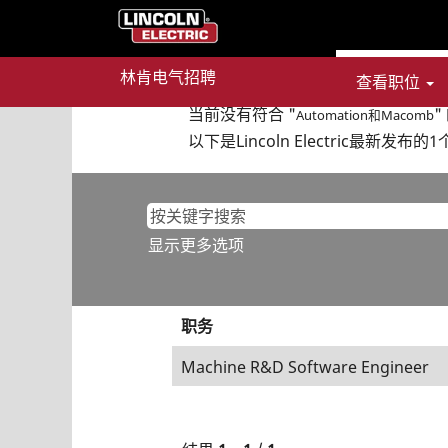
（当
主页
|
位于 Lincoln Electric
前
页
搜索结果：
"Automation和Macomb
林肯电气招聘
查看职位
面）
当前没有符合 "
"
Automation和Macomb
以下是Lincoln Electric最新发
显示更多选项
职务
Machine R&D Software Engineer