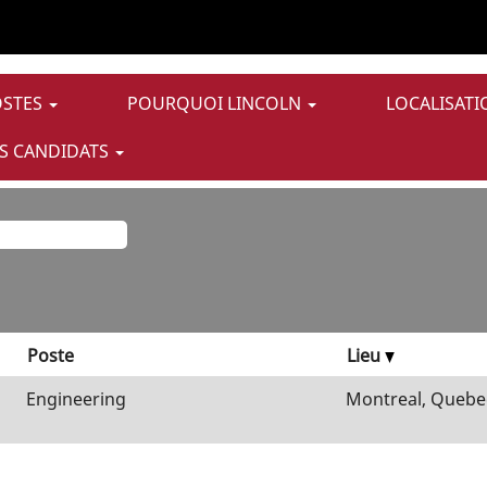
ge
elle)
pour
"Distribution/Logistics ET Macomb".
OSTES
POURQUOI LINCOLN
LOCALISATI
 vacant correspondant à «
».
Distribution/Logistics ET Macomb
S CANDIDATS
ez trouver ci-dessous les 1 offres d’emploi les plus récentes
Poste
Lieu
Engineering
Montreal, Quebec