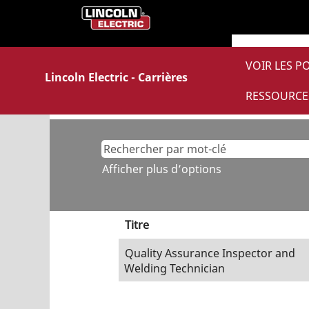
(pa
Accueil
|
chez Lincoln Electric
actu
Résultats de la recherche 
VOIR LES P
Lincoln Electric - Carrières
Il n’y a actuellement aucun poste
RESSOURCE
Pour vous assister au mieux, veuill
Afficher plus d’options
Titre
Quality Assurance Inspector and
Welding Technician