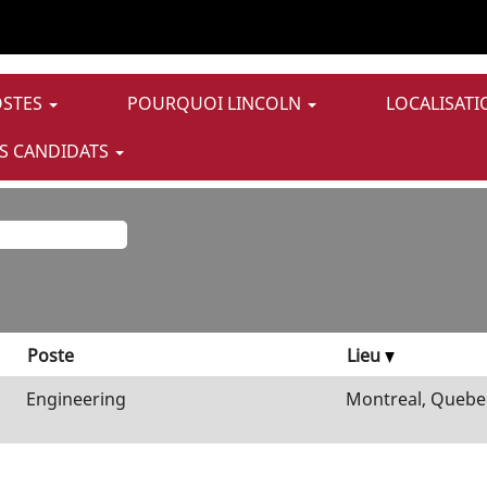
ge
elle)
pour
"Information Technology ET Macomb".
OSTES
POURQUOI LINCOLN
LOCALISATI
 vacant correspondant à «
».
Information Technology ET Macomb
S CANDIDATS
ez trouver ci-dessous les 1 offres d’emploi les plus récentes
Poste
Lieu
Engineering
Montreal, Quebec