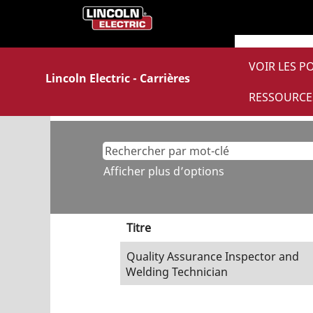
(pa
Accueil
|
chez Lincoln Electric
actu
Résultats de la recherche 
VOIR LES P
Lincoln Electric - Carrières
Il n’y a actuellement aucun poste
RESSOURCE
Pour vous assister au mieux, veuill
Afficher plus d’options
Titre
Quality Assurance Inspector and
Welding Technician