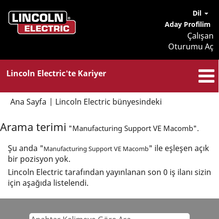
Dil
Aday Profilim
Çalışan
Oturumu Aç
Lincoln Electric'te Kariyer
(mevcut
Ana Sayfa
|
Lincoln Electric bünyesindeki
sayfa)
Arama terimi
"Manufacturing Support VE Macomb".
Şu anda "
" ile eşleşen açık
Manufacturing Support VE Macomb
bir pozisyon yok.
Lincoln Electric tarafından yayınlanan son 0 iş ilanı sizin
için aşağıda listelendi.