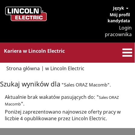
Język
Mój profil
kandydata
Login
pracownika
Kariera w Lincoln Electric
(bieżąca
Strona główna
|
w Lincoln Electric
strona)
Szukaj wyników dla
"Sales ORAZ Macomb".
Aktualnie brak wakatów pasujących do: "
Sales ORAZ
".
Macomb
Poniżej zaprezentowano najnowsze oferty pracy w
liczbie 4 opublikowane przez Lincoln Electric.