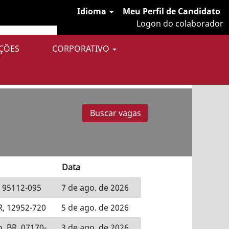
Idioma
Meu Perfil de Candidato
Logon do colaborador
ÇÕES
CORPORATIVO
niência.
Data
, 95112-095
7 de ago. de 2026
R, 12952-720
5 de ago. de 2026
, BR, 07170-
3 de ago. de 2026