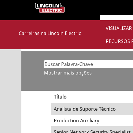
(págin
Início
|
em Lincoln Electric
atual)
Buscar resultados para
"Sal
VISUALIZAR
Carreiras na Lincoln Electric
Atualmente, não existem vagas co
RECURSOS 
As 9 vagas mais recentes publicada
Mostrar mais opções
Título
Analista de Suporte Técnico
Production Auxiliary
Senior Network Security Specialist