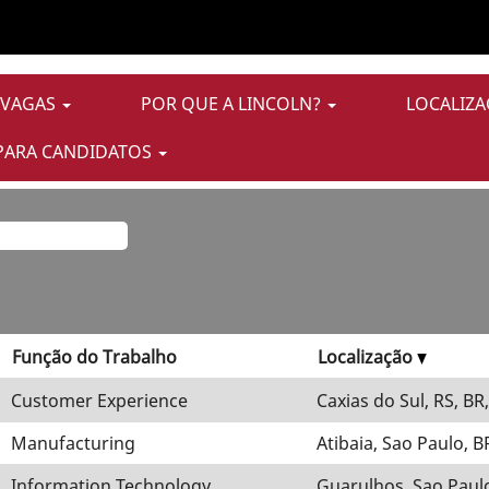
a
es E Macomb".
 VAGAS
POR QUE A LINCOLN?
LOCALIZA
rrespondentes a "
".
Sales E Macomb
PARA CANDIDATOS
s por Lincoln Electric estão listadas abaixo para sua conve
Função do Trabalho
Localização
Customer Experience
Caxias do Sul, RS, BR
Manufacturing
Atibaia, Sao Paulo, B
Information Technology
Guarulhos, Sao Paulo