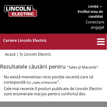
Limbă
Profilul meu de
candidat
Conectare
angajat
Cariere Lincoln Electric
(pagina
Acasă
|
în Lincoln Electric
curentă)
Rezultatele căutării pentru
"Sales șI Macomb".
Nu există momentan nicio poziție vacantă care să
corespundă cu „
”.
Sales șI Macomb
Cele mai recente 0 posturi publicate de Lincoln Electric
sunt enumerate mai jos pentru confortul dvs.