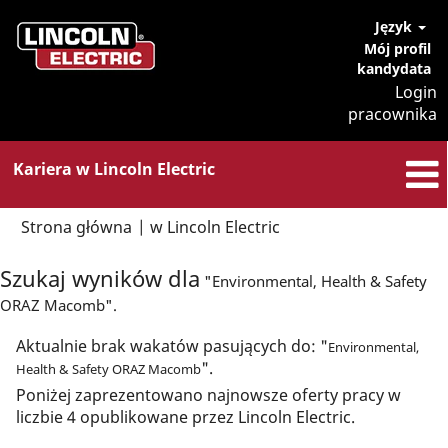
Język
Mój profil
kandydata
Login
pracownika
Kariera w Lincoln Electric
(bieżąca
Strona główna
|
w Lincoln Electric
strona)
Szukaj wyników dla
"Environmental, Health & Safety
ORAZ Macomb".
Aktualnie brak wakatów pasujących do: "
Environmental,
".
Health & Safety ORAZ Macomb
Poniżej zaprezentowano najnowsze oferty pracy w
liczbie 4 opublikowane przez Lincoln Electric.