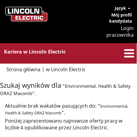
Język
Mój profil
kandydata
Login
pracownika
Kariera w Lincoln Electric
(bieżąca
Strona główna
|
w Lincoln Electric
strona)
Szukaj wyników dla
"Environmental, Health & Safety
ORAZ Macomb".
Aktualnie brak wakatów pasujących do: "
Environmental,
".
Health & Safety ORAZ Macomb
Poniżej zaprezentowano najnowsze oferty pracy w
liczbie 4 opublikowane przez Lincoln Electric.