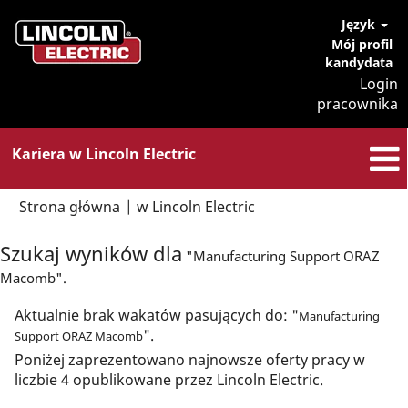
Język
Mój profil
kandydata
Login
pracownika
Kariera w Lincoln Electric
(bieżąca
Strona główna
|
w Lincoln Electric
strona)
Szukaj wyników dla
"Manufacturing Support ORAZ
Macomb".
Aktualnie brak wakatów pasujących do: "
Manufacturing
".
Support ORAZ Macomb
Poniżej zaprezentowano najnowsze oferty pracy w
liczbie 4 opublikowane przez Lincoln Electric.