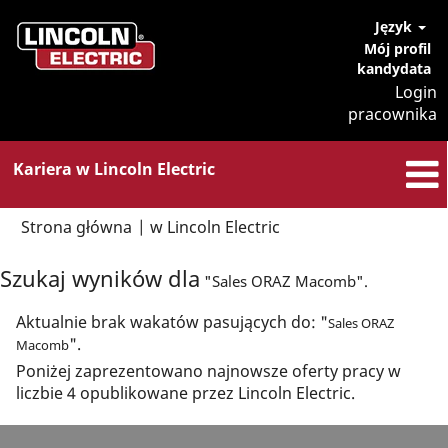
Język
Mój profil
kandydata
Login
pracownika
Kariera w Lincoln Electric
(bieżąca
Strona główna
|
w Lincoln Electric
strona)
Szukaj wyników dla
"Sales ORAZ Macomb".
Aktualnie brak wakatów pasujących do: "
Sales ORAZ
".
Macomb
Poniżej zaprezentowano najnowsze oferty pracy w
liczbie 4 opublikowane przez Lincoln Electric.