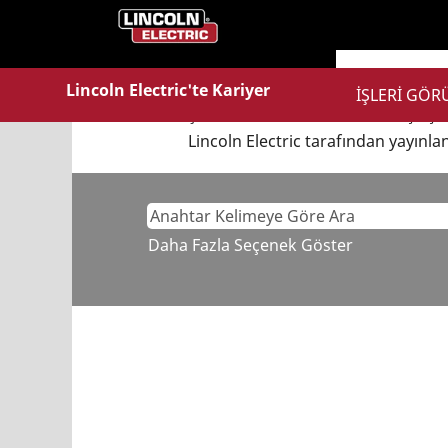
Ana Sayfa
|
Lincoln Electric büny
Arama terimi
"Sales VE Macomb"
Lincoln Electric'te Kariyer
İŞLERİ GÖ
Şu anda "
" ile eşleş
Sales VE Macomb
Lincoln Electric tarafından yayınlana
Daha Fazla Seçenek Göster