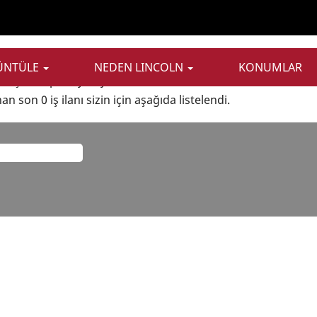
(mevcut
esindeki
sayfa)
.
RÜNTÜLE
NEDEN LINCOLN
KONUMLAR
en açık bir pozisyon yok.
n son 0 iş ilanı sizin için aşağıda listelendi.