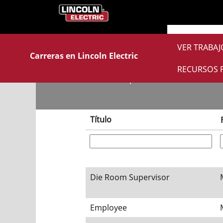
(página
Inicio
|
en Lincoln Electric
actual)
Resultados de búsqueda 
VER TRABA
Carreras en Lincoln Electric
RECURSOS 
Mostrar más opciones
Título
Die Room Supervisor
Employee