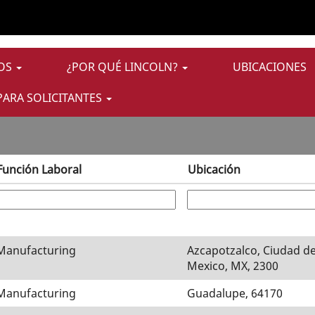
de
"".
JOS
¿POR QUÉ LINCOLN?
UBICACIONES
PARA SOLICITANTES
Función Laboral
Ubicación
Manufacturing
Azcapotzalco, Ciudad d
Mexico, MX, 2300
Manufacturing
Guadalupe, 64170