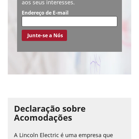
Yellow &
aos seus interesses.
da América
WayUp
2025, 2024
Endereço de E-mail
National
Melhores
Intern Day
Locais de
Top 100
Trabalho
Internship
para Pais e
Programs
Famílias
2025
2024
Declaração sobre
Acomodações
A Lincoln Electric é uma empresa que