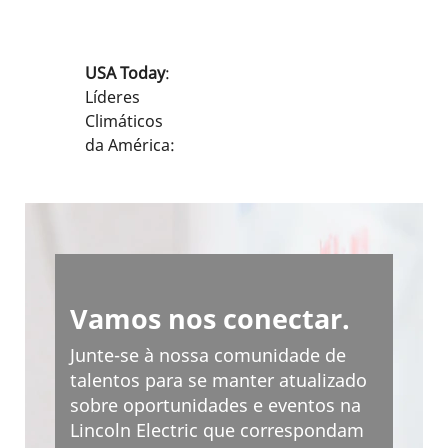
Melhores
Locais de
Empregadores
Trabalho da
de Médio
América
USA Today
:
Porte da
2025, 2024
Líderes
América:
Melhores
Climáticos
2025
Locais de
da América:
Trabalho na
2025, 2024
Time
:
Indústria de
Melhores
Manufatura
Wall Street
Empresas
2025
Journal /
de Médio
Melhores
Drucker
Porte da
Locais de
Institute
:
América:
Trabalho
Vamos nos conectar.
Top 250
2025, 2024
para
Melhores
Diversidade
Junte-se à nossa comunidade de
Empresas
2025
talentos para se manter atualizado
Gerenciadas:
Empresas
sobre oportunidades e eventos na
2025, 2024
Mais
Lincoln Electric que correspondam
Sustentáveis