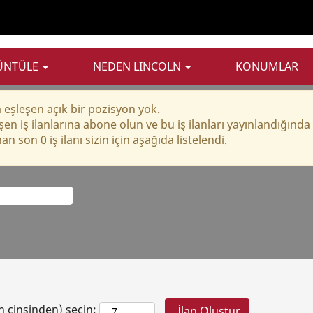
Üretim ve Operasyon İşler
RÜNTÜLE
NEDEN LINCOLN
KONUMLAR
eşleşen açık bir pozisyon yok.
en iş ilanlarına abone olun ve bu iş ilanları yayınlandığında 
n son 0 iş ilanı sizin için aşağıda listelendi.
ün cinsinden) seçin: