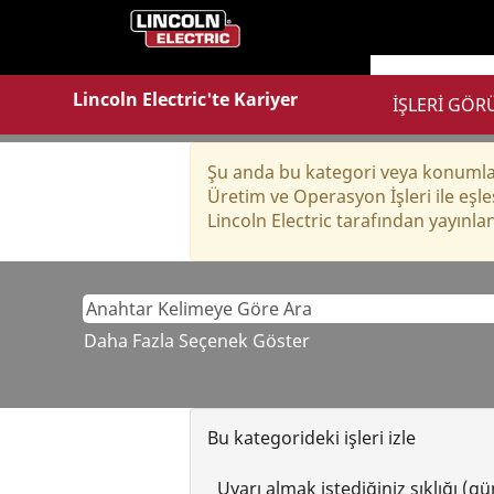
Üretim
ve
Operasyon
İşleri
Lincoln Electric'te Kariyer
İŞLERİ GÖ
Şu anda bu kategori veya konumla 
Üretim ve Operasyon İşleri ile eşleş
Lincoln Electric tarafından yayınlana
Daha Fazla Seçenek Göster
Bu kategorideki işleri izle
Uyarı almak istediğiniz sıklığı (g