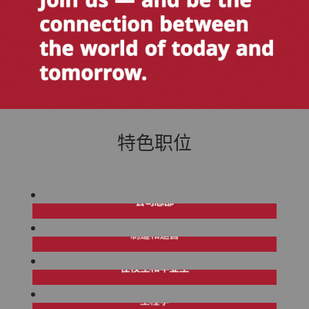
特色职位
特
色
职
位