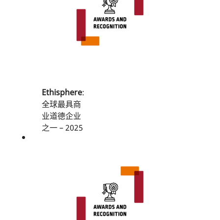
最具责任感
的公司
2025年美国
最伟大的公
司
2025年、
2024年美国
Ethisphere
:
最佳职场
全球最具商
2025年美国
业道德企业
制造业最佳
之一 – 2025
职场
年（七次获
2025年美国
奖）
多元化最佳
职场
Forbes
:
2025年、
2025年美国
2024年美国
最佳中型雇
最环保的公
主
司