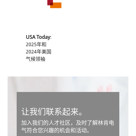
2025 福布斯
2024年美国
最佳中型雇
最适合父母
主
和家庭的职
场
Time
:
USA Today
:
2025年、
2025年和
2024年美国
2024年美国
最佳中型公
气候领袖
司
Wall Street
Journal /
Drucker
Institute
:
2025年、
让我们联系起来。
2024年最佳
管理公司250
加入我们的人才社区，及时了解林肯电
强
气符合您兴趣的机会和活动。